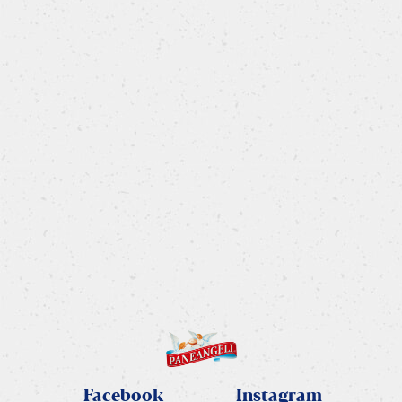
Occhi di bue
Delicati biscotti arricchiti da una confettura
di albicocche.
SCOPRI LA RICETTA
Facebook
Instagram