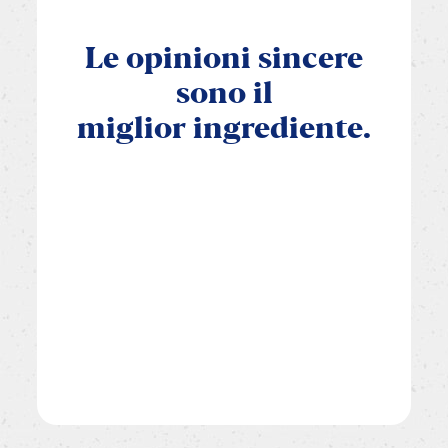
Le
opinioni
sincere
sono
il
miglior
ingrediente.
Tutto liscio o hai trovato qualche ostacolo?
Valuta i passaggi e svelaci se il risultato ti ha
conquistato.
LASCIA UNA RECENSIONE