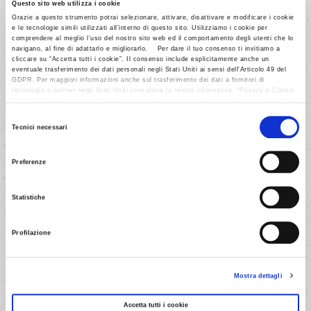
la sagoma di una mascherina (14 x
Questo sito web utilizza i cookie
6 cm circa).
Grazie a questo strumento potrai selezionare, attivare, disattivare e modificare i cookie
e le tecnologie simili utilizzati all’interno di questo sito. Utilizziamo i cookie per
comprendere al meglio l’uso del nostro sito web ed il comportamento degli utenti che lo
navigano, al fine di adattarlo e migliorarlo. Per dare il tuo consenso ti invitiamo a
cliccare su “Accetta tutti i cookie”. Il consenso include esplicitamente anche un
AVANTI
eventuale trasferimento dei dati personali negli Stati Uniti ai sensi dell'Articolo 49 del
GDPR. Per maggiori informazioni anche sul trasferimento dei dati a fornitori di
tecnologia e partner negli Stati Uniti consultare la nostra informativa “Privacy e Cookie
Policy”. Se vuoi saperne di più, selezionare o negare il tuo consenso per alcuni o tutti i
cookies, seleziona “Mostra i dettagli”. Ricorda che è possibile revocare il consenso in
Selezione
qualsiasi momento.
Tecnici necessari
del
consenso
Preferenze
5/9
Con un matterello stendere
Statistiche
l'impasto ben lievitato in una
sfoglia rettangolare spessa 5 mm
Profilazione
e ritagliarvi 18 mascherine.
Mostra dettagli
AVANTI
Accetta tutti i cookie