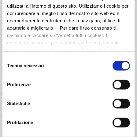
utilizzati all’interno di questo sito. Utilizziamo i cookie per
comprendere al meglio l’uso del nostro sito web ed il
AVANTI
comportamento degli utenti che lo navigano, al fine di
adattarlo e migliorarlo. Per dare il tuo consenso ti
invitiamo a cliccare su “Accetta tutti i cookie”. Il
consenso include esplicitamente anche un eventuale
trasferimento dei dati personali negli Stati Uniti ai sensi
dell'Articolo 49 del GDPR. Per maggiori informazioni
Selezione
3/6
anche sul trasferimento dei dati a fornitori di tecnologia e
Tecnici necessari
del
Mettere l'impasto ancora caldo in
partner negli Stati Uniti consultare la nostra informativa
consenso
una terrina ed aggiungere
“Privacy e Cookie Policy”. Se vuoi saperne di più,
Preferenze
selezionare o negare il tuo consenso per alcuni o tutti i
zucchero, vanillina, aroma limone
cookies, seleziona “Mostra i dettagli”. Ricorda che è
ed un uovo alla volta, mescolando
possibile revocare il consenso in qualsiasi momento.
finché l'impasto assume un
Statistiche
aspetto di forte lucentezza e cade
pesantemente dal cucchiaio,
Profilazione
formando lunghe punte.