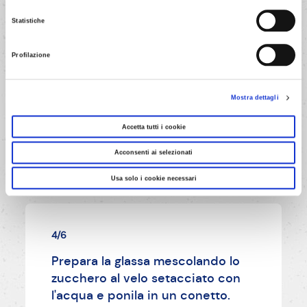
Cuoci per 40 minuti circa nella
Statistiche
parte bassa (media per forno a
gas) del forno preriscaldato
Profilazione
(elettrico e gas: 175°C,
ventilato:165°C).
Mostra dettagli
Accetta tutti i cookie
AVANTI
Acconsenti ai selezionati
Usa solo i cookie necessari
4/6
Prepara la glassa mescolando lo
zucchero al velo setacciato con
l'acqua e ponila in un conetto.