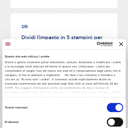
2/6
Dividi l'impasto in 5 stampini per
pandoro imburrati e cosparsi con
pangrattato (o polvere di
Questo sito web utilizza i cookie
biscotti).
Grazie a questo strumento potrai selezionare, attivare, disattivare e modificare i cookie
e le tecnologie simili utilizzati all’interno di questo sito. Utilizziamo i cookie per
comprendere al meglio l’uso del nostro sito web ed il comportamento degli utenti che lo
navigano, al fine di adattarlo e migliorarlo. Per dare il tuo consenso ti invitiamo a
cliccare su “Accetta tutti i cookie”. Il consenso include esplicitamente anche un
AVANTI
eventuale trasferimento dei dati personali negli Stati Uniti ai sensi dell'Articolo 49 del
GDPR. Per maggiori informazioni anche sul trasferimento dei dati a fornitori di
tecnologia e partner negli Stati Uniti consultare la nostra informativa “Privacy e Cookie
Policy”. Se vuoi saperne di più, selezionare o negare il tuo consenso per alcuni o tutti i
cookies, seleziona “Mostra i dettagli”. Ricorda che è possibile revocare il consenso in
Selezione
qualsiasi momento.
Tecnici necessari
del
consenso
3/6
Preferenze