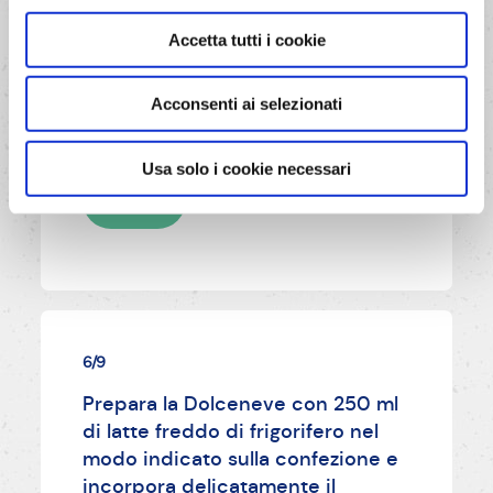
Scalda 50 ml di latte senza farlo
bollire, aggiungi la gelatina in fogli
Accetta tutti i cookie
strizzata, mescola bene fino a farla
sciogliere e incorpora il tutto allo
Acconsenti ai selezionati
yogurt.
Usa solo i cookie necessari
AVANTI
6/9
Prepara la Dolceneve con 250 ml
di latte freddo di frigorifero nel
modo indicato sulla confezione e
incorpora delicatamente il