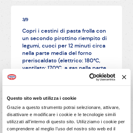
3/9
Copri i cestini di pasta frolla con
un secondo pirottino riempito di
legumi, cuoci per 12 minuti circa
nella parte media del forno
preriscaldato (elettrico: 180°C,
ventilato: 170°C, a gas nella parte
alta: 190°C) dividendo i cestini su
2 lastre.
Questo sito web utilizza i cookie
AVANTI
Grazie a questo strumento potrai selezionare, attivare,
disattivare e modificare i cookie e le tecnologie simili
utilizzati all’interno di questo sito. Utilizziamo i cookie per
comprendere al meglio l’uso del nostro sito web ed il