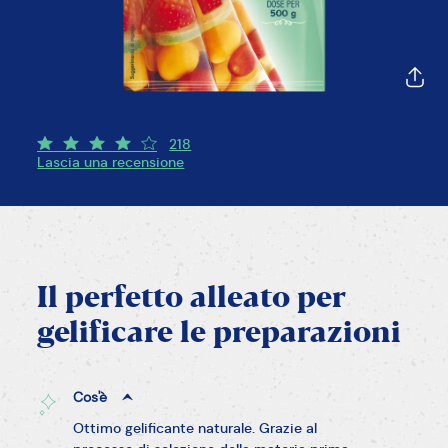
218
Lascia una recensione
Il
perfetto
alleato
per
gelificare
le
preparazioni
Cos'è
Ottimo gelificante naturale. Grazie al