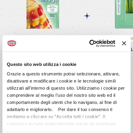
SENZA GLUTINE
VEGANO
S
Gelatina
in
Fogli
Aroma
Questo sito web utilizza i cookie
Grazie a questo strumento potrai selezionare, attivare,
disattivare e modificare i cookie e le tecnologie simili
utilizzati all’interno di questo sito. Utilizziamo i cookie per
comprendere al meglio l’uso del nostro sito web ed il
comportamento degli utenti che lo navigano, al fine di
adattarlo e migliorarlo. Per dare il tuo consenso ti
invitiamo a cliccare su “Accetta tutti i cookie”. Il
consenso include esplicitamente anche un eventuale
trasferimento dei dati personali negli Stati Uniti ai sensi