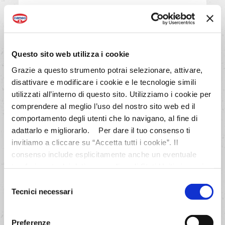
Con matterello stendi l’impasto
sul piano del tavolo infarinato in
una sfoglia spessa 3-4 mm circa.
Questo sito web utilizza i cookie
Grazie a questo strumento potrai selezionare, attivare,
AVANTI
disattivare e modificare i cookie e le tecnologie simili
utilizzati all’interno di questo sito. Utilizziamo i cookie per
comprendere al meglio l’uso del nostro sito web ed il
comportamento degli utenti che lo navigano, al fine di
adattarlo e migliorarlo. Per dare il tuo consenso ti
invitiamo a cliccare su “Accetta tutti i cookie”. Il
4/7
consenso include esplicitamente anche un eventuale
trasferimento dei dati personali negli Stati Uniti ai sensi
Ritaglia dei biscotti utilizzando
dell'Articolo 49 del GDPR. Per maggiori informazioni
Selezione
delle formine quadrate (cm 5x5) e
anche sul trasferimento dei dati a fornitori di tecnologia e
Tecnici necessari
del
disponili, non troppo vicini, sulla
partner negli Stati Uniti consultare la nostra informativa
consenso
lastra foderata con carta forno.
“Privacy e Cookie Policy”. Se vuoi saperne di più,
Rimpasta i ritagli e ripeti
Preferenze