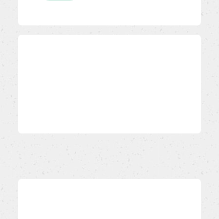
7/7
Conserva le basi non farcite, a
temperatura ambiente e
consumale entro 72 ore.
Complimenti,