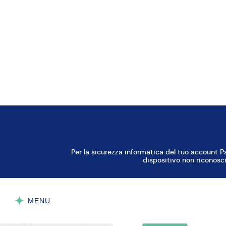
Preparazione
1/10
Lavorare il burr
gradatamente zucc
setacciata e, per
AVANTI