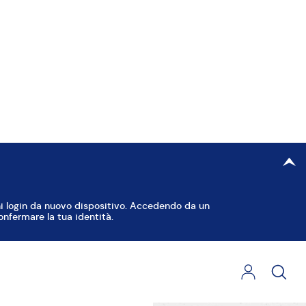
iungere
lla, farina
to.