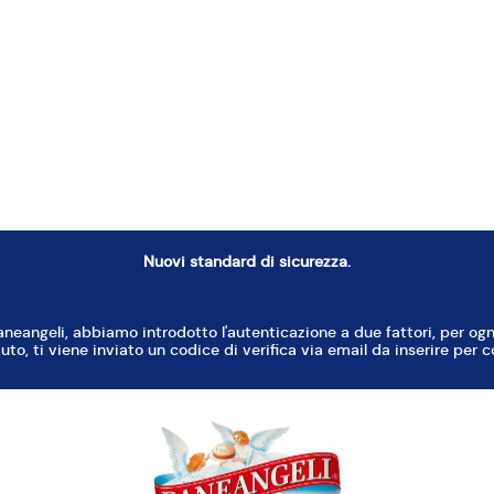
o a crema insieme a 125 g di marzapane ed agg
hero, vanillina, uova, aroma limone, sale, canne
 ultimo, il LIEVITO PANE DEGLI ANGELI setaccia