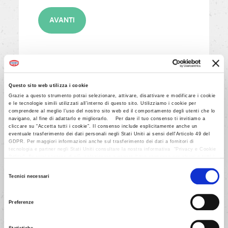
AVANTI
Questo sito web utilizza i cookie
5/12
Grazie a questo strumento potrai selezionare, attivare, disattivare e modificare i cookie
e le tecnologie simili utilizzati all’interno di questo sito. Utilizziamo i cookie per
Setaccia, sulle uova, la farina
comprendere al meglio l’uso del nostro sito web ed il comportamento degli utenti che lo
navigano, al fine di adattarlo e migliorarlo. Per dare il tuo consenso ti invitiamo a
mescolata con la frumina, il cacao
cliccare su “Accetta tutti i cookie”. Il consenso include esplicitamente anche un
eventuale trasferimento dei dati personali negli Stati Uniti ai sensi dell'Articolo 49 del
ed il LIEVITO PANE DEGLI ANGELI.
GDPR. Per maggiori informazioni anche sul trasferimento dei dati a fornitori di
tecnologia e partner negli Stati Uniti consultare la nostra informativa “Privacy e Cookie
Policy”. Se vuoi saperne di più, selezionare o negare il tuo consenso per alcuni o tutti i
cookies, seleziona “Mostra i dettagli”. Ricorda che è possibile revocare il consenso in
Selezione
qualsiasi momento.
Tecnici necessari
AVANTI
del
consenso
Preferenze