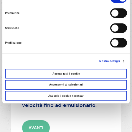
del
consenso
Preferenze
AVANTI
Statistiche
Profilazione
Mostra dettagli
8/14
Accetta tutti i cookie
Metti 300 g del composto di
cioccolato e panna ben freddi in
Acconsenti ai selezionati
una terrina, lavora con lo
Usa solo i cookie necessari
sbattitore elettrico alla massima
velocità fino ad emulsionarlo.
AVANTI