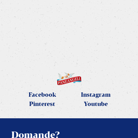
Torta soffice cuor di mele
Golosa, semplice e veloce da preparare.
SCOPRI LA RICETTA
Facebook
Instagram
Pinterest
Youtube
Domande?