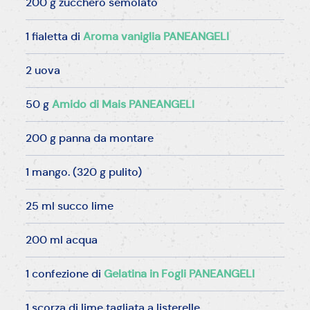
200 g zucchero semolato
1 fialetta di
Aroma vaniglia PANEANGELI
2 uova
50 g
Amido di Mais PANEANGELI
200 g panna da montare
1 mango. (320 g pulito)
25 ml succo lime
200 ml acqua
1 confezione di
Gelatina in Fogli PANEANGELI
1 scorza di lime tagliata a listerelle