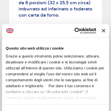
da 8 porzioni (32 x 25,5 cm circa)
imburrato ed infarinato o foderato
con carta da forno.
AVANTI
Questo sito web utilizza i cookie
Grazie a questo strumento potrai selezionare, attivare,
disattivare e modificare i cookie e le tecnologie simili
utilizzati all’interno di questo sito. Utilizziamo i cookie per
3/8
comprendere al meglio l’uso del nostro sito web ed il
In una terrina mescola formaggio
comportamento degli utenti che lo navigano, al fine di
spalmabile, 150 g di zucchero,
adattarlo e migliorarlo. Per dare il tuo consenso ti
invitiamo a cliccare su “Accetta tutti i cookie”. Il
aroma vaniglia, uova, amido e
consenso include esplicitamente anche un eventuale
panna.
trasferimento dei dati personali negli Stati Uniti ai sensi
dell'Articolo 49 del GDPR. Per maggiori informazioni