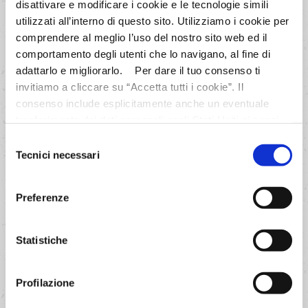
disattivare e modificare i cookie e le tecnologie simili
Unisci al composto la farina
utilizzati all’interno di questo sito. Utilizziamo i cookie per
mescolata e setacciata con la
comprendere al meglio l’uso del nostro sito web ed il
comportamento degli utenti che lo navigano, al fine di
frumina e per ultimo il LIEVITO
adattarlo e migliorarlo. Per dare il tuo consenso ti
PANE DEGLI ANGELI anch'esso
invitiamo a cliccare su “Accetta tutti i cookie”. Il
setacciato. Incorpora le bacche e
consenso include esplicitamente anche un eventuale
il latte.
trasferimento dei dati personali negli Stati Uniti ai sensi
dell'Articolo 49 del GDPR. Per maggiori informazioni
Selezione
anche sul trasferimento dei dati a fornitori di tecnologia e
Tecnici necessari
del
AVANTI
partner negli Stati Uniti consultare la nostra informativa
consenso
“Privacy e Cookie Policy”. Se vuoi saperne di più,
Preferenze
selezionare o negare il tuo consenso per alcuni o tutti i
cookies, seleziona “Mostra i dettagli”. Ricorda che è
possibile revocare il consenso in qualsiasi momento.
Statistiche
4/6
Profilazione
Versa il composto in uno stampo
imburrato ed infarinato del