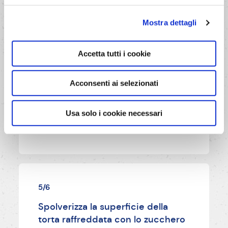
diametro di 24 cm, cospargi con
le mandorle affettate e cuoci nella
Mostra dettagli
parte bassa del forno
preriscaldato (elettrico: 180°C,
Accetta tutti i cookie
ventilato 170°C, a gas nella parte
media: 190°C) per 35-40 minuti.
Acconsenti ai selezionati
AVANTI
Usa solo i cookie necessari
5/6
Spolverizza la superficie della
torta raffreddata con lo zucchero