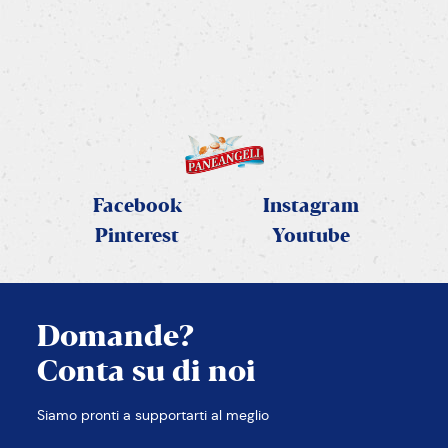
Ricetta Tortini Nua con crem
ele per
a e m
friggitrice
SCOPRI LA RICETTA
Facebook
Instagram
Pinterest
Youtube
Domande?
Conta su di noi
CHIUDI
Siamo pronti a supportarti al meglio