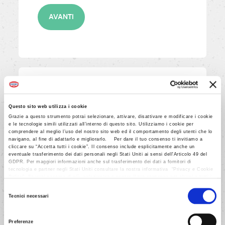
AVANTI
4/9
Con la frusta a mano incorporare
Questo sito web utilizza i cookie
Grazie a questo strumento potrai selezionare, attivare, disattivare e modificare i cookie
delicatamente il tutto senza
e le tecnologie simili utilizzati all’interno di questo sito. Utilizziamo i cookie per
sbattere, ruotando la terrina e
comprendere al meglio l’uso del nostro sito web ed il comportamento degli utenti che lo
navigano, al fine di adattarlo e migliorarlo. Per dare il tuo consenso ti invitiamo a
muovendo la frusta dal basso
cliccare su “Accetta tutti i cookie”. Il consenso include esplicitamente anche un
eventuale trasferimento dei dati personali negli Stati Uniti ai sensi dell'Articolo 49 del
verso l'alto in modo che la neve
GDPR. Per maggiori informazioni anche sul trasferimento dei dati a fornitori di
non si smonti.
tecnologia e partner negli Stati Uniti consultare la nostra informativa “Privacy e Cookie
Policy”. Se vuoi saperne di più, selezionare o negare il tuo consenso per alcuni o tutti i
cookies, seleziona “Mostra i dettagli”. Ricorda che è possibile revocare il consenso in
Selezione
qualsiasi momento.
Tecnici necessari
del
AVANTI
consenso
Preferenze