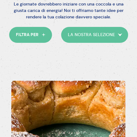
Le giornate dovrebbero iniziare con una coccola e una
giusta carica di energia! Noi ti offriamo tante idee per
rendere la tua colazione davvero speciale.
Facile
Media
Difficile
FILTRA PER
LA NOSTRA SELEZIONE
15'-30'
30'-45'
45'-60'
>60'
Senza glutine
Senza latticini
Vegetariano
Vegano
Senza uova