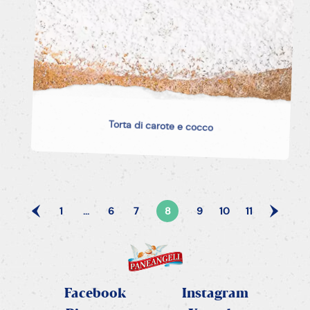
Torta di carote e cocco
1
...
6
7
8
9
10
11
Facebook
Instagram