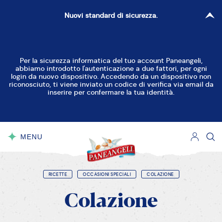
Nuovi standard di sicurezza.
RESETTA FILTRI
CHIUDI
Per la sicurezza informatica del tuo account Paneangeli,
abbiamo introdotto l'autenticazione a due fattori, per ogni
Torte Dolci
Torte Decorate
login da nuovo dispositivo. Accedendo da un dispositivo non
riconosciuto, ti viene inviato un codice di verifica via email da
inserire per confermare la tua identità.
Crostate
Ciambelle
Cupcake e Muffin
Dolcetti
Biscotti
MENU
CHIUDI
Dolci al cucchiaio
Dolci Lievitati
Torte Salate
Pane, Pizza e Focacce
RICETTE
OCCASIONI SPECIALI
COLAZIONE
Colazione
Piccoli Salati