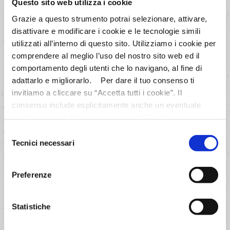
Questo sito web utilizza i cookie
Grazie a questo strumento potrai selezionare, attivare,
disattivare e modificare i cookie e le tecnologie simili
utilizzati all’interno di questo sito. Utilizziamo i cookie per
comprendere al meglio l’uso del nostro sito web ed il
comportamento degli utenti che lo navigano, al fine di
adattarlo e migliorarlo. Per dare il tuo consenso ti
invitiamo a cliccare su “Accetta tutti i cookie”. Il
consenso include esplicitamente anche un eventuale
trasferimento dei dati personali negli Stati Uniti ai sensi
dell'Articolo 49 del GDPR. Per maggiori informazioni
Selezione
anche sul trasferimento dei dati a fornitori di tecnologia e
Tecnici necessari
del
partner negli Stati Uniti consultare la nostra informativa
consenso
“Privacy e Cookie Policy”. Se vuoi saperne di più,
Preferenze
selezionare o negare il tuo consenso per alcuni o tutti i
cookies, seleziona “Mostra i dettagli”. Ricorda che è
possibile revocare il consenso in qualsiasi momento.
Statistiche
Cake alle mele