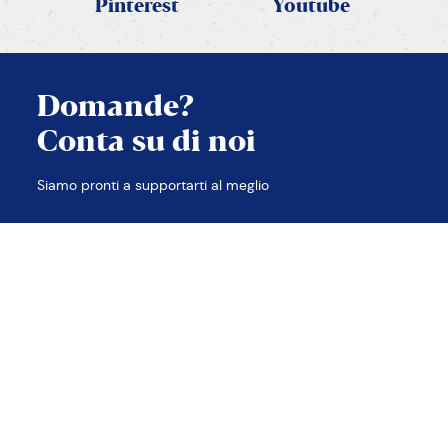
Pinterest
Youtube
Domande?
Conta su di noi
Siamo pronti a supportarti al meglio
APPLICA FILTRI
TROVA LE RISPOSTE
Contatti
Note legali
Privacy e Cookie policy
Accessibilità
Etica e compliance
Sitemap
2026 © PANEANGELI
cameo s.p.a. p.iva 00638480988