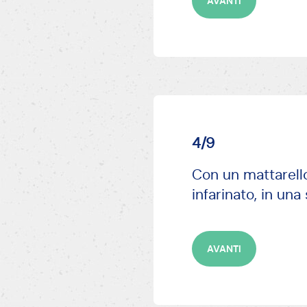
AVANTI
4/9
Con un mattarello
infarinato, in un
AVANTI