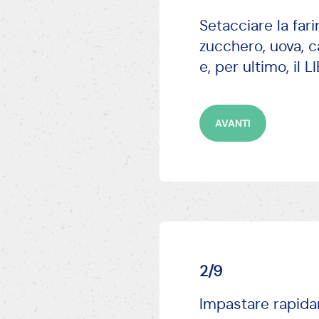
Setacciare la far
zucchero, uova, ca
e, per ultimo, il
AVANTI
2/9
Impastare rapidam