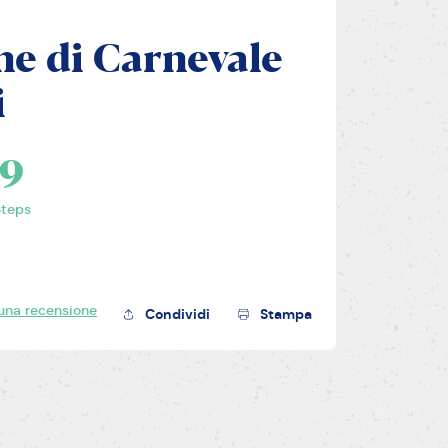
e di Carnevale
i
9
Steps
una recensione
Condividi
Stampa