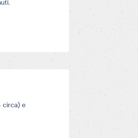
uti.
 circa) e