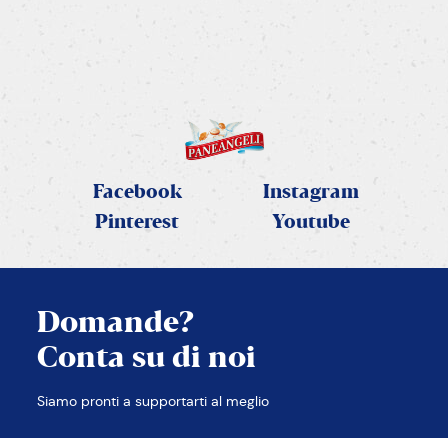
a e m
friggitrice
SCOPRI LA RICETTA
Facebook
Instagram
Pinterest
Youtube
Domande?
Conta su di noi
CHIUDI
Siamo pronti a supportarti al meglio