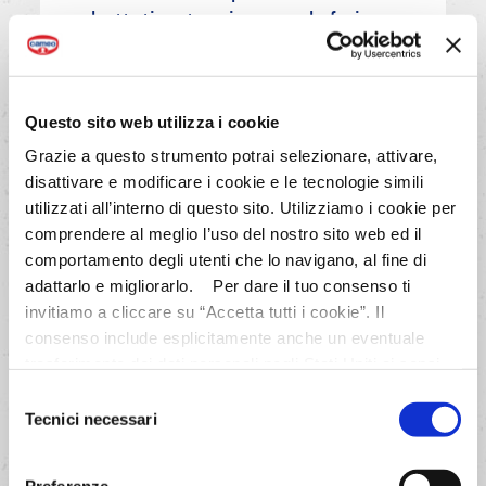
sbattuti, setaccia sopra la farina
mescolata con la fecola e, per
ultimo, il LIEVITO PANE DEGLI
ANGELI.
Questo sito web utilizza i cookie
Grazie a questo strumento potrai selezionare, attivare,
disattivare e modificare i cookie e le tecnologie simili
AVANTI
utilizzati all’interno di questo sito. Utilizziamo i cookie per
comprendere al meglio l’uso del nostro sito web ed il
comportamento degli utenti che lo navigano, al fine di
adattarlo e migliorarlo. Per dare il tuo consenso ti
invitiamo a cliccare su “Accetta tutti i cookie”. Il
consenso include esplicitamente anche un eventuale
4/7
trasferimento dei dati personali negli Stati Uniti ai sensi
Con la frusta a mano incorpora
dell'Articolo 49 del GDPR. Per maggiori informazioni
Selezione
delicatamente il tutto senza
anche sul trasferimento dei dati a fornitori di tecnologia e
Tecnici necessari
del
sbattere, ruotando la terrina e
partner negli Stati Uniti consultare la nostra informativa
consenso
muovendo la frusta dal basso
“Privacy e Cookie Policy”. Se vuoi saperne di più,
Preferenze