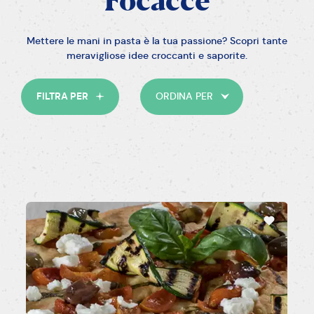
Focacce
Vegetariano
Vegano
Senza uova
Mettere le mani in pasta è la tua passione? Scopri tante
meravigliose idee croccanti e saporite.
FILTRA PER
ORDINA PER
Per tutti i giorni
Colazione
Brunch
Merenda
Compleanno
Natale
Halloween