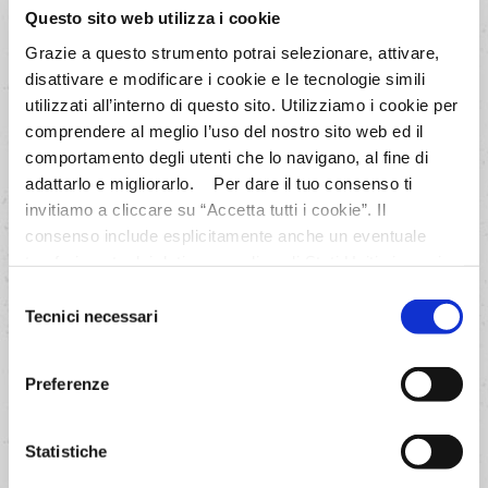
Questo sito web utilizza i cookie
Grazie a questo strumento potrai selezionare, attivare,
disattivare e modificare i cookie e le tecnologie simili
utilizzati all’interno di questo sito. Utilizziamo i cookie per
comprendere al meglio l’uso del nostro sito web ed il
comportamento degli utenti che lo navigano, al fine di
adattarlo e migliorarlo. Per dare il tuo consenso ti
invitiamo a cliccare su “Accetta tutti i cookie”. Il
consenso include esplicitamente anche un eventuale
trasferimento dei dati personali negli Stati Uniti ai sensi
dell'Articolo 49 del GDPR. Per maggiori informazioni
Selezione
anche sul trasferimento dei dati a fornitori di tecnologia e
Tecnici necessari
del
partner negli Stati Uniti consultare la nostra informativa
consenso
“Privacy e Cookie Policy”. Se vuoi saperne di più,
Preferenze
selezionare o negare il tuo consenso per alcuni o tutti i
cookies, seleziona “Mostra i dettagli”. Ricorda che è
possibile revocare il consenso in qualsiasi momento.
Statistiche
Panbrioche