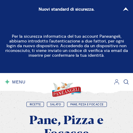
Nuovi standard di sicurezza.
RESETTA FILTRI
CHIUDI
Per la sicurezza informatica del tuo account Paneangeli,
abbiamo introdotto l'autenticazione a due fattori, per ogni
Facile
Media
Difficile
login da nuovo dispositivo. Accedendo da un dispositivo non
riconosciuto, ti viene inviato un codice di verifica via email da
inserire per confermare la tua identità.
15'-30'
30'-45'
45'-60'
MENU
CHIUDI
>60'
RICETTE
SALATO
PANE, PIZZA E FOCACCE
Pane,
Pizza
e
Senza glutine
Senza latticini