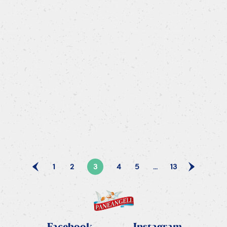
Focaccia di Kamut
1
2
3
4
5
...
13