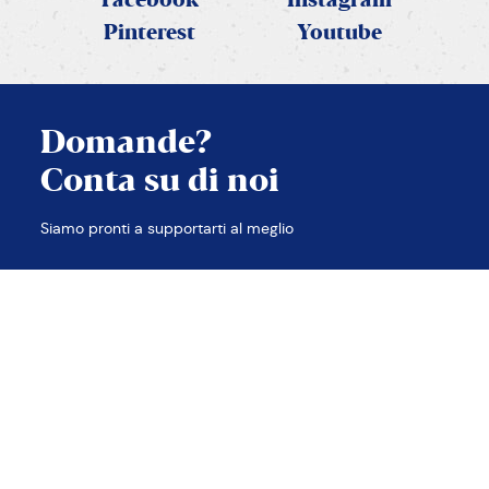
Facebook
Instagram
Pinterest
Youtube
Domande?
Conta su di noi
Siamo pronti a supportarti al meglio
APPLICA FILTRI
TROVA LE RISPOSTE
Contatti
Note legali
Privacy e Cookie policy
Accessibilità
Etica e compliance
Sitemap
2026 © PANEANGELI
cameo s.p.a. p.iva 00638480988