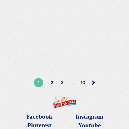
Ciambelline di Halloween al cioccolato
1
2
3
...
10
Facebook
Instagram
Pinterest
Youtube