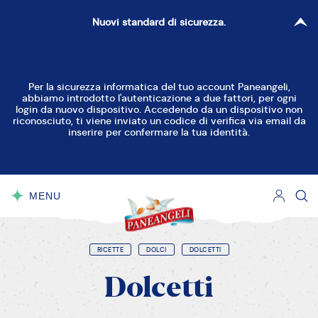
Nuovi standard di sicurezza.
RESETTA FILTRI
CHIUDI
Per la sicurezza informatica del tuo account Paneangeli,
abbiamo introdotto l'autenticazione a due fattori, per ogni
Facile
Media
Difficile
login da nuovo dispositivo. Accedendo da un dispositivo non
riconosciuto, ti viene inviato un codice di verifica via email da
inserire per confermare la tua identità.
15'-30'
30'-45'
45'-60'
MENU
CHIUDI
>60'
RICETTE
DOLCI
DOLCETTI
Dolcetti
Senza glutine
Senza latticini