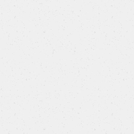
Muffin al Kefir glassati