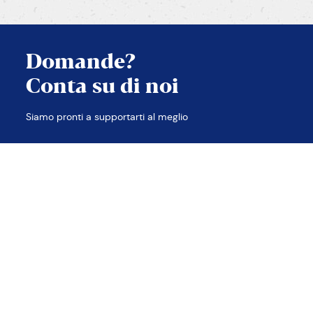
Domande?
Conta su di noi
Siamo pronti a supportarti al meglio
APPLICA FILTRI
TROVA LE RISPOSTE
Contatti
Note legali
Privacy e Cookie policy
Accessibilità
Etica e compliance
Sitemap
2026 © PANEANGELI
cameo s.p.a. p.iva 00638480988