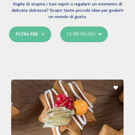
Voglia di stupire i tuoi ospiti o regalarti un momento di
delicata dolcezza? Scopri tante piccole idee per goderti
Vegetariano
Vegano
Senza uova
un mondo di gusto.
FILTRA PER
LE PIÙ VELOCI
Per tutti i giorni
Colazione
Brunch
Merenda
Compleanno
Natale
Halloween