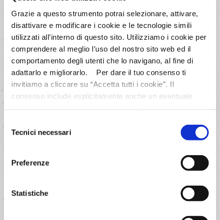
Grazie a questo strumento potrai selezionare, attivare,
disattivare e modificare i cookie e le tecnologie simili
utilizzati all’interno di questo sito. Utilizziamo i cookie per
comprendere al meglio l’uso del nostro sito web ed il
comportamento degli utenti che lo navigano, al fine di
adattarlo e migliorarlo. Per dare il tuo consenso ti
invitiamo a cliccare su “Accetta tutti i cookie”. Il
consenso include esplicitamente anche un eventuale
trasferimento dei dati personali negli Stati Uniti ai sensi
dell'Articolo 49 del GDPR. Per maggiori informazioni
Selezione
anche sul trasferimento dei dati a fornitori di tecnologia e
Tecnici necessari
del
partner negli Stati Uniti consultare la nostra informativa
consenso
“Privacy e Cookie Policy”. Se vuoi saperne di più,
Preferenze
selezionare o negare il tuo consenso per alcuni o tutti i
cookies, seleziona “Mostra i dettagli”. Ricorda che è
possibile revocare il consenso in qualsiasi momento.
Mini Dorayaki
Statistiche